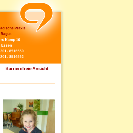
ädische Praxis
 Bagus
rs Kamp 10
 Essen
0201 / 8516550
0201 / 8516552
Barrierefreie Ansicht