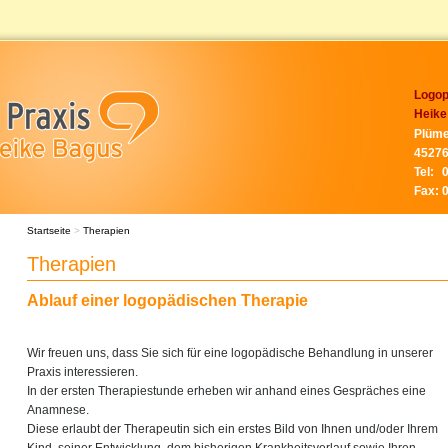
Logop
Heike
Plüme
45276
Tel:
Fax:
Startseite
>
Therapien
Therapien
Ablauf einer logopädischen Therapie
Wir freuen uns, dass Sie sich für eine logopädische Behandlung in unserer
Praxis interessieren.
In der ersten Therapiestunde erheben wir anhand eines Gespräches eine
Anamnese.
Diese erlaubt der Therapeutin sich ein erstes Bild von Ihnen und/oder Ihrem