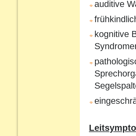
auditive 
frühkindli
kognitive 
Syndrome
pathologi
Sprechorg
Segelspalt
eingeschr
Leitsympt