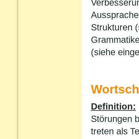
Verbesserun
Ausspraches
Strukturen 
Grammatike
(siehe eing
Wortscha
Definition:
Störungen 
treten als T