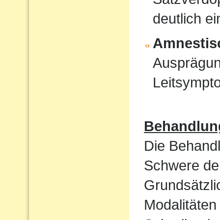
deutlich e
Amnestis
Ausprägun
Leitsympt
Behandlun
Die Behandl
Schwere der
Grundsätzli
Modalitäten