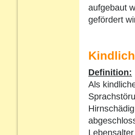
aufgebaut w
gefördert wi
Kindlic
Definition:
Als kindlic
Sprachstöru
Hirnschädig
abgeschloss
Lebensalter 