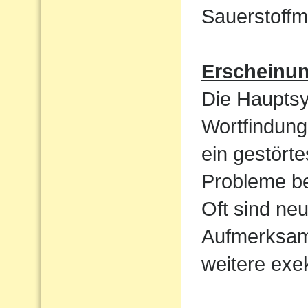
Sauerstoffm
Erscheinu
Die Haupts
Wortfindun
ein gestört
Probleme be
Oft sind ne
Aufmerksamk
weitere exek