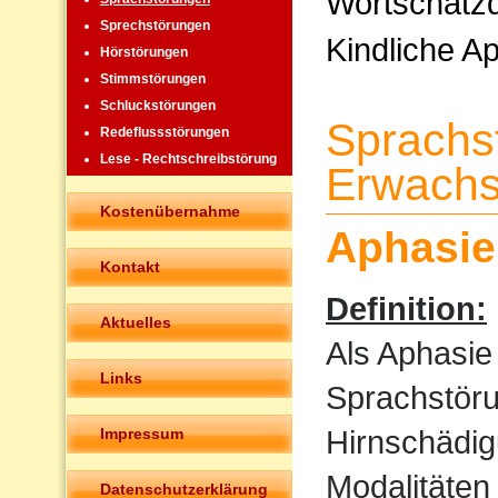
Wortschatzd
Sprechstörungen
Kindliche A
Hörstörungen
Stimmstörungen
Schluckstörungen
Sprachs
Redeflussstörungen
Lese - Rechtschreibstörung
Erwachs
Kostenübernahme
Aphasie
Kontakt
Definition:
Aktuelles
Als Aphasie
Links
Sprachstöru
Hirnschädig
Impressum
Modalitäten
Datenschutzerklärung